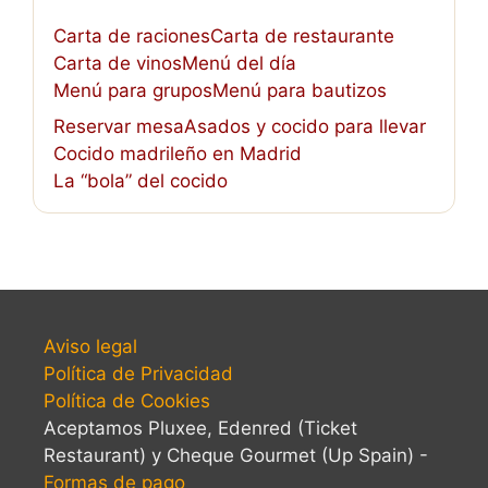
Carta de raciones
Carta de restaurante
Carta de vinos
Menú del día
Menú para grupos
Menú para bautizos
Reservar mesa
Asados y cocido para llevar
Cocido madrileño en Madrid
La “bola” del cocido
Aviso legal
Política de Privacidad
Política de Cookies
Aceptamos Pluxee, Edenred (Ticket
Restaurant) y Cheque Gourmet (Up Spain) -
Formas de pago