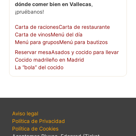
dónde comer bien en Vallecas
,
¡pruébanos!
Carta de raciones
Carta de restaurante
Carta de vinos
Menú del día
Menú para grupos
Menú para bautizos
Reservar mesa
Asados y cocido para llevar
Cocido madrileño en Madrid
La “bola” del cocido
Aviso legal
Política de Privacidad
Política de Cookies