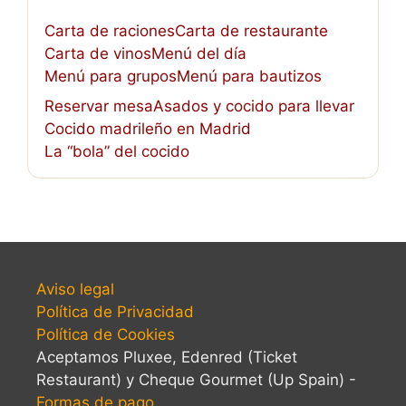
Carta de raciones
Carta de restaurante
Carta de vinos
Menú del día
Menú para grupos
Menú para bautizos
Reservar mesa
Asados y cocido para llevar
Cocido madrileño en Madrid
La “bola” del cocido
Aviso legal
Política de Privacidad
Política de Cookies
Aceptamos Pluxee, Edenred (Ticket
Restaurant) y Cheque Gourmet (Up Spain) -
Formas de pago