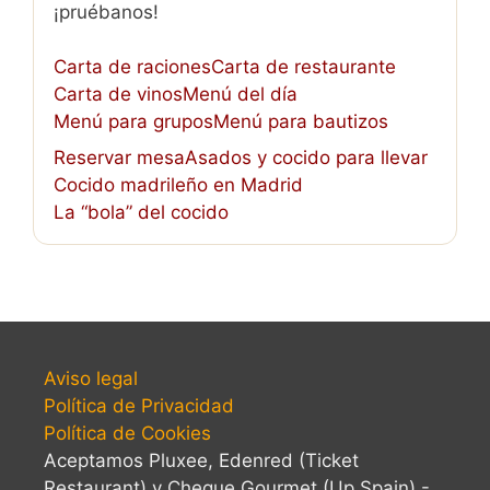
¡pruébanos!
Carta de raciones
Carta de restaurante
Carta de vinos
Menú del día
Menú para grupos
Menú para bautizos
Reservar mesa
Asados y cocido para llevar
Cocido madrileño en Madrid
La “bola” del cocido
Aviso legal
Política de Privacidad
Política de Cookies
Aceptamos Pluxee, Edenred (Ticket
Restaurant) y Cheque Gourmet (Up Spain) -