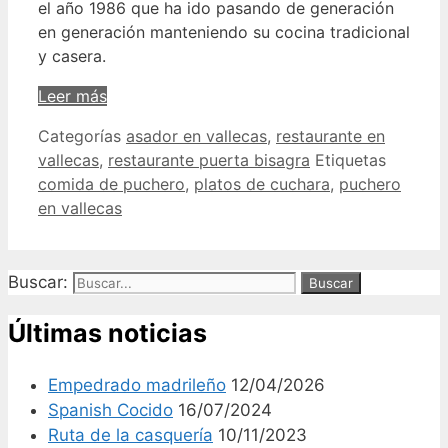
el año 1986 que ha ido pasando de generación
en generación manteniendo su cocina tradicional
y casera.
Leer más
Categorías
asador en vallecas
,
restaurante en
vallecas
,
restaurante puerta bisagra
Etiquetas
comida de puchero
,
platos de cuchara
,
puchero
en vallecas
Buscar:
Últimas noticias
Empedrado madrileño
12/04/2026
Spanish Cocido
16/07/2024
Ruta de la casquería
10/11/2023