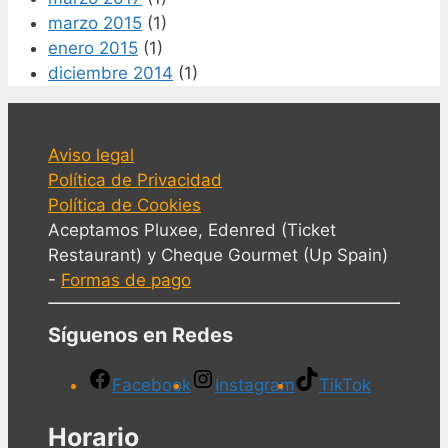
marzo 2015
(1)
enero 2015
(1)
diciembre 2014
(1)
Aviso legal
Política de Privacidad
Política de Cookies
Aceptamos Pluxee, Edenred (Ticket
Restaurant) y Cheque Gourmet (Up Spain)
-
Formas de pago
Síguenos en Redes
Facebook
Instagram
TikTok
Horario