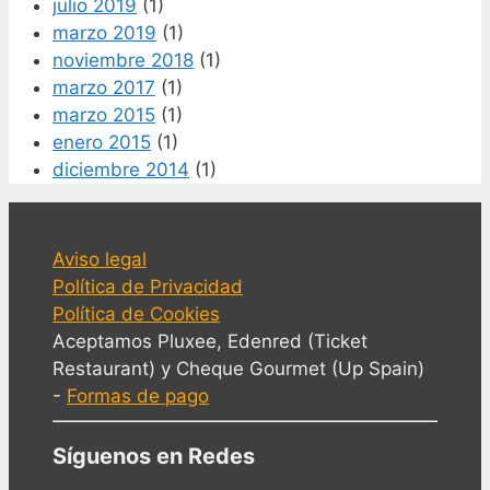
julio 2019
(1)
marzo 2019
(1)
noviembre 2018
(1)
marzo 2017
(1)
marzo 2015
(1)
enero 2015
(1)
diciembre 2014
(1)
Aviso legal
Política de Privacidad
Política de Cookies
Aceptamos Pluxee, Edenred (Ticket
Restaurant) y Cheque Gourmet (Up Spain)
-
Formas de pago
Síguenos en Redes