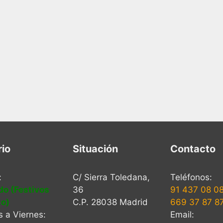
rio
Situación
Contacto
:
C/ Sierra Toledana,
Teléfonos:
do (Festivos
36
91 437 08 0
to)
C.P. 28038 Madrid
669 37 87 8
 a Viernes:
Email: