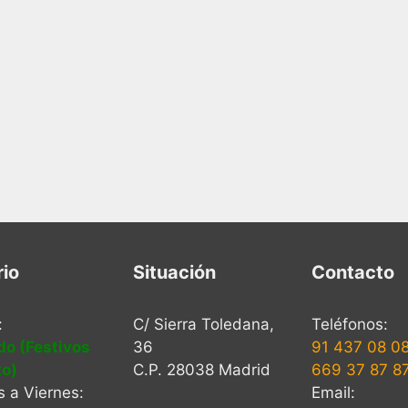
rio
Situación
Contacto
:
C/ Sierra Toledana,
Teléfonos:
do (Festivos
36
91 437 08 0
to)
C.P. 28038 Madrid
669 37 87 8
 a Viernes:
Email: