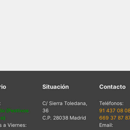
rio
Situación
Contacto
:
C/ Sierra Toledana,
Teléfonos:
do (Festivos
36
91 437 08 0
to)
C.P. 28038 Madrid
669 37 87 8
 a Viernes:
Email: